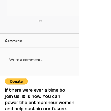
Comments
Write a comment...
When Sacrifice Was
Visual Thought 
Mistaken for Love
Feminine Moder
Maruja Mallo.
If there were ever a time to
join us, it is now. You can
power the entrepreneur women
and help sustain our future.