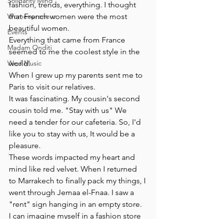
Solidarity Mind
fashion, trends, everything. I thought 
that French women were the most 
Womenpreneur
beautiful women.
Events
Everything that came from France 
Madam Onditi
seemed to me the coolest style in the 
world.
Wed Music
When I grew up my parents sent me to 
Paris to visit our relatives.
It was fascinating. My cousin's second 
cousin told me. "Stay with us" We 
need a tender for our cafeteria. So, I'd 
like you to stay with us, It would be a 
pleasure.
These words impacted my heart and 
mind like red velvet. When I returned 
to Marrakech to finally pack my things, I 
went through Jemaa el-Fnaa. I saw a 
"rent" sign hanging in an empty store.
I can imagine myself in a fashion store 