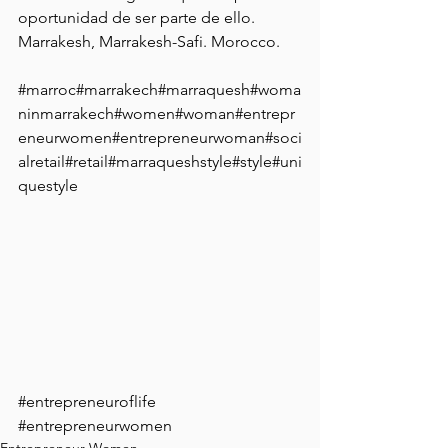
oportunidad de ser parte de ello.
Marrakesh, Marrakesh-Safi. Morocco.
#marroc
#marrakech#marraquesh#woma
ninmarrakech#women#woman#entrepr
eneurwomen#entrepreneurwoman#soci
alretail#retail#marraqueshstyle#style#uni
questyle
#entrepreneuroflife
#entrepreneurwomen
Entrepreneur Women