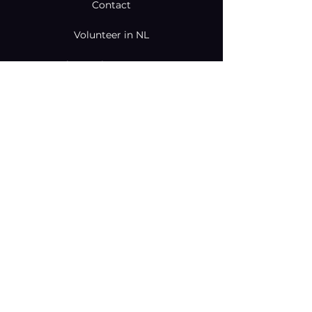
Contact
Volunteer in NL
Volunteering Programs
Services
Blog
Coaching & Mentoring Programs
Donate