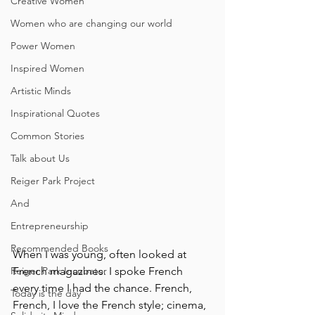
Creative Women
Women who are changing our world
Power Women
Inspired Women
Artistic Minds
Inspirational Quotes
Common Stories
Talk about Us
Reiger Park Project
And
Entrepreneurship
Recommended Books
When I was young, often looked at 
French magazines. I spoke French 
Reiger Park Incubator
every time I had the chance. French, 
Today is the day
French, I love the French style; cinema, 