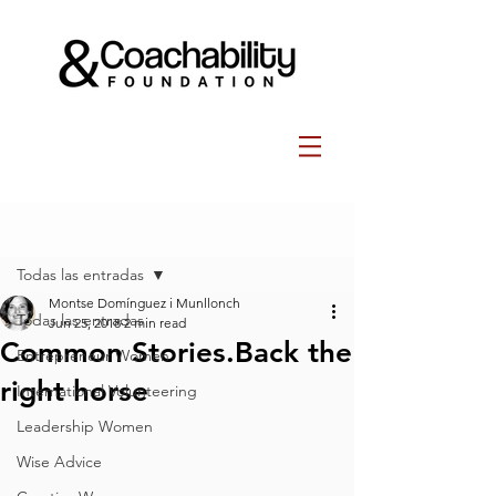
Post
Todas las entradas
Montse Domínguez i Munllonch
Todas las entradas
Jun 25, 2018
2 min read
Common Stories.Back the
Entrepreneur Women
right horse
International Volunteering
Leadership Women
Wise Advice