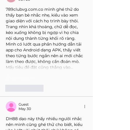
789clubvg.com.co
 mình ghé thử do 
thấy bạn bè nhắc nhẹ, kiểu vào xem 
giao diện với cách họ trình bày thôi. 
Trang nhìn khá thoáng, chữ dễ đọc, 
kéo xuống không bị ngợp vì họ chia 
nội dung thành từng khối rõ ràng. 
Mình có lướt qua phần hướng dẫn tải 
app cho Android dạng APK, thấy viết 
theo từng bước ngắn nên ai mới chắc 
làm theo được, không cần đoán mò. 
Mấy tiêu đề đặt cũng thẳng vào…
Show More
Like
Reply
Guest
May 30
DH88
 dạo này thấy nhiều người nhắc 
nên mình cũng ghé thử cho biết, kiểu 