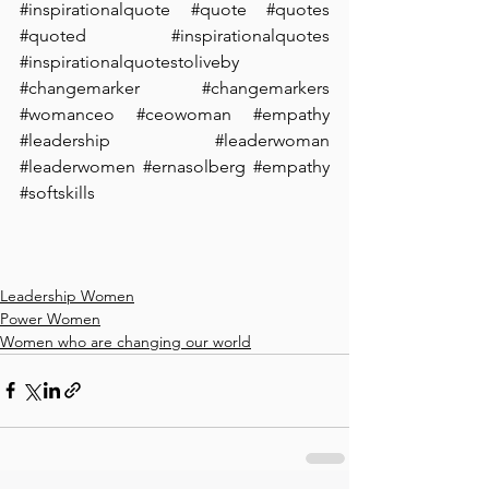
#inspirationalquote
#quote
#quotes
#quoted
#inspirationalquotes
#inspirationalquotestoliveby
#changemarker
#changemarkers
#womanceo
#ceowoman
#
empathy 
#leadership
#leaderwoman
#leaderwomen
#ernasolberg
#empathy
#softskills
Leadership Women
Power Women
Women who are changing our world