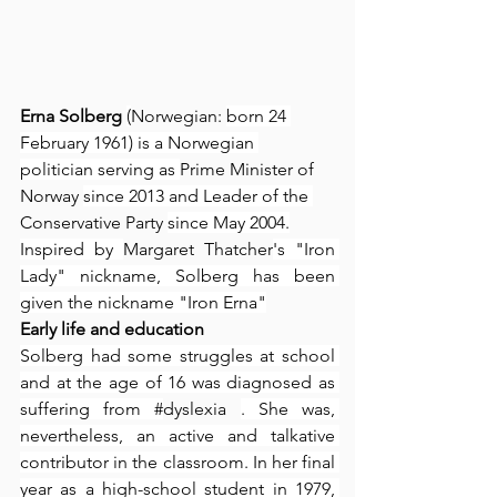
Erna Solberg 
(
Norwegian: 
born 24 
February 1961) is a Norwegian 
politician serving as 
Prime Minister of 
Norway
since 2013 and Leader of the 
Conservative Party
since May 2004.
Inspired by 
Margaret Thatcher
's "Iron 
Lady" nickname, Solberg has been 
given the nickname "Iron Erna"
Early life and education
Solberg had some struggles at school 
and at the age of 16 was diagnosed as 
suffering from #
dyslexia
. She was, 
nevertheless, an active and talkative 
contributor in the classroom. In her final 
year as a high-school student in 1979, 