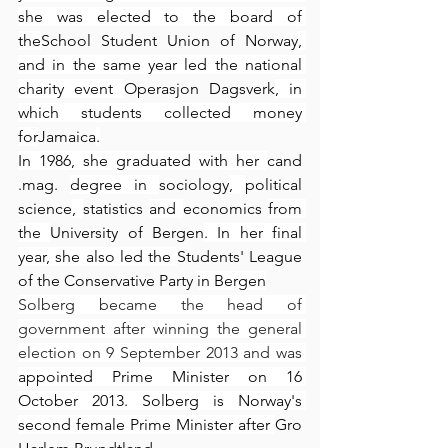
she was elected to the board of 
the
School Student Union of Norway
, 
and in the same year led the national 
charity event 
Operasjon Dagsverk
, in 
which students collected money 
for
Jamaica
.
In 1986, she graduated with her 
cand 
.mag.
degree in 
sociology
, 
political 
science
, 
statistics
and 
economics
from 
the 
University of Bergen
. In her final 
year, she also led the 
Students' League 
of the Conservative Party
in Bergen
Solberg became the head of 
government after winning the general 
election on 9 September 2013 and was 
appointed Prime Minister on 16 
October 2013. Solberg is Norway's 
second female Prime Minister after 
Gro 