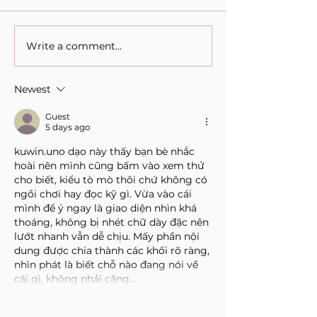
Write a comment...
Visual Thought and
The competing v
Feminine Modernity,
Multilateralism
Maruja Mallo.
Newest
Guest
5 days ago
kuwin.uno
 dạo này thấy bạn bè nhắc 
hoài nên mình cũng bấm vào xem thử 
cho biết, kiểu tò mò thôi chứ không có 
ngồi chơi hay đọc kỹ gì. Vừa vào cái 
mình để ý ngay là giao diện nhìn khá 
thoáng, không bị nhét chữ dày đặc nên 
lướt nhanh vẫn dễ chịu. Mấy phần nội 
dung được chia thành các khối rõ ràng, 
nhìn phát là biết chỗ nào đang nói về 
cái gì, không phải căng…
Show More