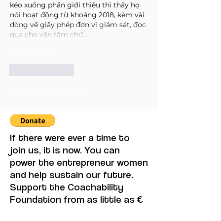
kéo xuống phần giới thiệu thì thấy họ 
nói hoạt động từ khoảng 2018, kèm vài 
dòng về giấy phép đơn vị giám sát, đọc 
qua cho yên tâm chứ…
Show More
Like
Reply
Show more comments
If there were ever a time to
join us, it is now. You can
power the entrepreneur women
and help sustain our future.
Support the Coachability
Foundation from as little as €
1, it only takes a minute. If you