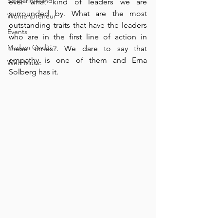
Solidarity Mind
ever what kind of leaders we are 
surrounded by. What are the most 
Womenpreneur
outstanding traits that have the leaders 
Events
who are in the first line of action in 
Madam Onditi
these times?. We dare to say that 
empathy is one of them and Erna 
Wed Music
Solberg has it.