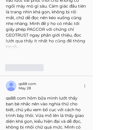
vào lướt vài phút thôi chứ không có 
ngồi mày mò gì sâu. Cảm giác đầu tiên 
là trang nhìn khá gọn, không bị rối 
mắt, chữ dễ đọc nên kéo xuống cũng 
nhẹ nhàng. Mình để ý họ có nhắc tới 
giấy phép PAGCOR với chứng chỉ 
GEOTRUST ngay phần giới thiệu, đọc 
lướt qua thấy ít nhất họ cũng để thông 
tin rõ…
Show More
Like
Reply
qs88 com
May 28
qs88 com
 hôm bữa mình lướt thấy 
bạn bè nhắc nên vào nghía thử cho 
biết, chủ yếu xem bố cục với cách họ 
trình bày thôi. Vừa mở lên là thấy giao 
diện khá gọn, kiểu hiện đại và dễ đọc, 
không bị nhồi chữ quá mức. Mình có 