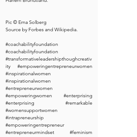
Harlem Brundtland
.
Pic © Erna 
Solberg 
Source by Forbes and Wikipedia. 
#coachabilityfoundation
#coachabilityfoundation
#transformativeleadershipthoughcreativ
ity
#empoweringentrepreneurwomen
#inspirationalwomen
#inspirationalwomen
#entrepreneurwomen
#empoweringwomen
#enterprising
#enterprising
#remarkable
#womensupportwomen
#intrapreneurship
#empoweringentrepreneur
#entrepreneurmindset
#feminism