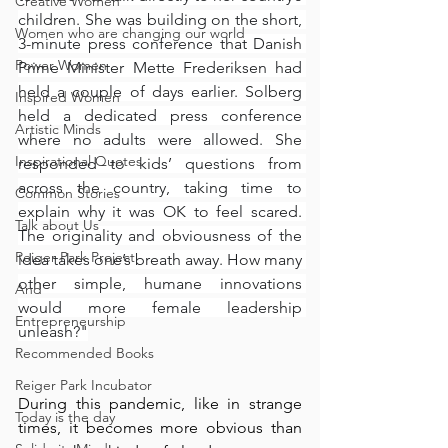
Creative Women
children. She was building on the short, 
Women who are changing our world
3-minute press conference that Danish 
Power Women
Prime Minister Mette Frederiksen had 
held a couple of days earlier. Solberg 
Inspired Women
held a dedicated press conference 
Artistic Minds
where no adults were allowed. She 
Inspirational Quotes
responded to kids’ questions from 
across the country, taking time to 
Common Stories
explain why it was OK to feel scared. 
Talk about Us
The originality and obviousness of the 
Reiger Park Project
idea takes one’s breath away. How many 
other simple, humane innovations 
And
would more female leadership 
Entrepreneurship
unleash?"
Recommended Books
Reiger Park Incubator
During this pandemic, like in strange 
Today is the day
times, it becomes more obvious than 