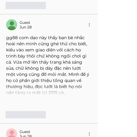
Like
Reply
Guest
Jun 28
gg88 com
 dạo này thấy bạn bè nhắc 
hoài nên mình cũng ghé thử cho biết, 
kiểu vào xem giao diện với cách họ 
trình bày thôi chứ không ngồi chơi gì 
cả. Vừa mở lên thấy trang khá sáng 
sủa, chữ không bị dày đặc nên lướt 
một vòng cũng đỡ mỏi mắt. Mình để ý 
họ có phần giới thiệu tổng quan về 
thương hiệu, đọc lướt là biết họ nói 
nền tảng ra mắt từ 2015 và…
Show More
Like
Reply
Guest
Jun 28