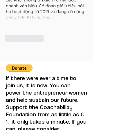
các khối thông tin tách rõ nên đọc 
nhanh vẫn hiểu. Có đoạn giới thiệu nói 
họ hoạt động từ 2019 và đang có cộng 
đồng hơn 10 triệu hội…
Show More
Like
Reply
Show more comments
If there were ever a time to
join us, it is now. You can
power the entrepreneur women
and help sustain our future.
Support the Coachability
Foundation from as little as €
1, it only takes a minute. If you
can, please consider