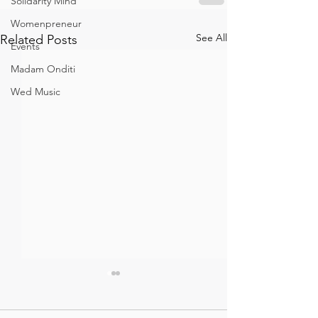
Solidarity Mind
Womenpreneur
See All
Related Posts
Events
Madam Onditi
Wed Music