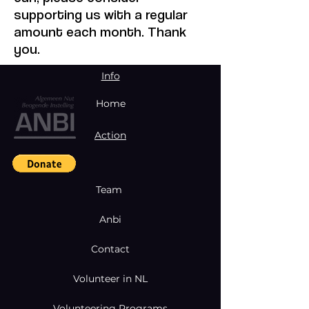
supporting us with a regular
amount each month. Thank
you.
Info
Home
Action
Team
Anbi
Contact
Volunteer in NL
Volunteering Programs