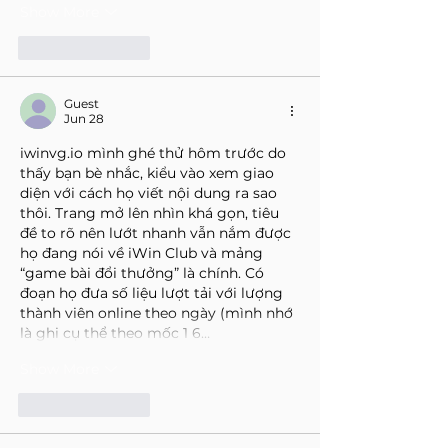
Show More
Like
Reply
Guest
Jun 28
iwinvg.io
 mình ghé thử hôm trước do 
thấy bạn bè nhắc, kiểu vào xem giao 
diện với cách họ viết nội dung ra sao 
thôi. Trang mở lên nhìn khá gọn, tiêu 
đề to rõ nên lướt nhanh vẫn nắm được 
họ đang nói về iWin Club và mảng 
“game bài đổi thưởng” là chính. Có 
đoạn họ đưa số liệu lượt tải với lượng 
thành viên online theo ngày (mình nhớ 
là ghi cụ thể theo mốc 1 6…
Show More
Like
Reply