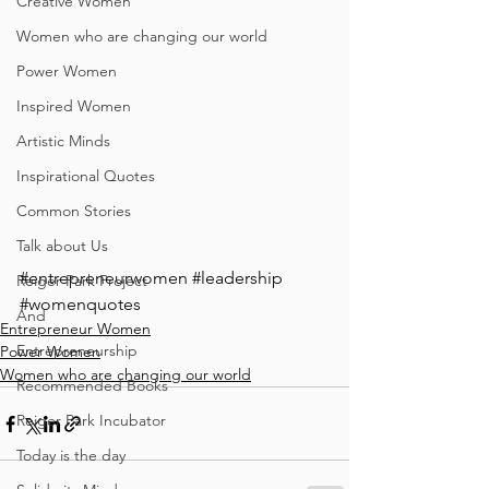
Creative Women
Women who are changing our world
Power Women
Inspired Women
Artistic Minds
Inspirational Quotes
Common Stories
Talk about Us
#entrepreneurwomen
#leadership
Reiger Park Project
#womenquotes
And
Entrepreneur Women
Entrepreneurship
Power Women
Women who are changing our world
Recommended Books
Reiger Park Incubator
Today is the day