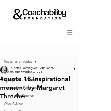
Post
Todas las entradas
Montse Domínguez i Munllonch
Todas las entradas
Oct 19, 2018
1 min read
#quote 18.Inspirational
Entrepreneur Women
moment by Margaret
International Volunteering
Thatcher
Leadership Women
Wise Advice