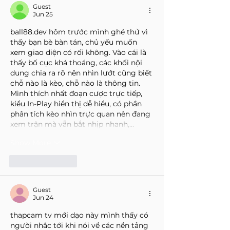
Guest
Jun 25
ball88.dev
 hôm trước mình ghé thử vì 
thấy bạn bè bàn tán, chủ yếu muốn 
xem giao diện có rối không. Vào cái là 
thấy bố cục khá thoáng, các khối nội 
dung chia ra rõ nên nhìn lướt cũng biết 
chỗ nào là kèo, chỗ nào là thông tin. 
Mình thích nhất đoạn cược trực tiếp, 
kiểu In-Play hiển thị dễ hiểu, có phần 
phân tích kèo nhìn trực quan nên đang 
xem trận mà vẫn bắt nhịp nhanh,…
Show More
Like
Reply
Guest
Jun 24
thapcam tv
 mới dạo này mình thấy có 
người nhắc tới khi nói về các nền tảng 