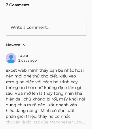
7 Comments
Write a comment...
When Sacrifice Was
Visual Thought 
Mistaken for Love
Feminine Moder
Maruja Mallo.
Newest
Guest
2 days ago
8xbet web
 mình thấy bạn bè nhắc hoài 
nên mới ghé thử cho biết, kiểu vào 
xem giao diện với cách họ trình bày 
thông tin thôi chứ không định làm gì 
sâu. Vừa mở lên là thấy tông nhìn khá 
hiện đại, chữ không bị rối, mấy khối nội 
dung chia ra rõ nên lướt nhanh vẫn 
hiểu đang nói gì. Mình có đọc lướt 
phần giới thiệu, thấy họ có nhắc 
chuyện là đối tác của Manchester City…