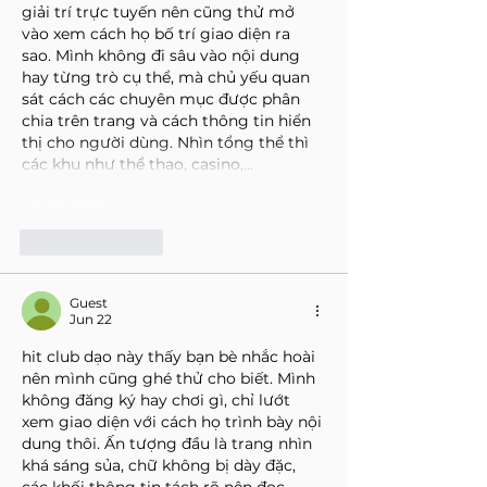
giải trí trực tuyến nên cũng thử mở 
vào xem cách họ bố trí giao diện ra 
sao. Mình không đi sâu vào nội dung 
hay từng trò cụ thể, mà chủ yếu quan 
sát cách các chuyên mục được phân 
chia trên trang và cách thông tin hiển 
thị cho người dùng. Nhìn tổng thể thì 
các khu như thể thao, casino,…
Show More
Like
Reply
Guest
Jun 22
hit club
 dạo này thấy bạn bè nhắc hoài 
nên mình cũng ghé thử cho biết. Mình 
không đăng ký hay chơi gì, chỉ lướt 
xem giao diện với cách họ trình bày nội 
dung thôi. Ấn tượng đầu là trang nhìn 
khá sáng sủa, chữ không bị dày đặc, 